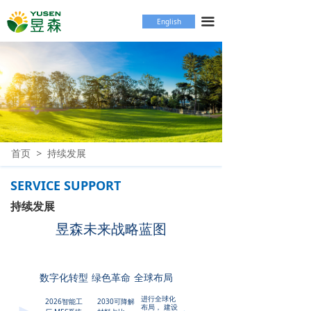
首页
끀
English
关于我们
产品中心
企业实力
持续发展
首页
>
持续发展
新闻中心
SERVICE SUPPORT
联系我们
持续发展
昱森未来战略蓝图
数字化转型
绿色革命
全球布局
进行全球化
2026智能工
2030可降解
布局， 建设