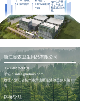
厂·MES系统
材料占比
海外生产基
全流程监控
≥30%碳减排
地，年出口
额度破2亿美
40%
元。
浙江昱森卫生用品有限公司
0571-82759318
邮箱：sales@admin.com
地址：浙江省杭州市萧山区临浦镇苎萝东路122
号
链接导航
关于我们
持续发展
解决方案