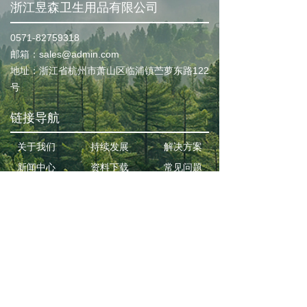
浙江昱森卫生用品有限公司
0571-82759318
邮箱：sales@admin.com
地址：浙江省杭州市萧山区临浦镇苎萝东路122
号
链接导航
关于我们
持续发展
解决方案
新闻中心
资料下载
常见问题
加入我们
联系我们
产品中心
更多媒体
浙ICP备2025179055号-1