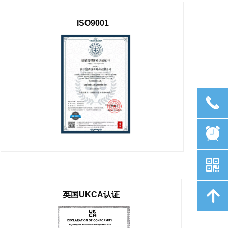
ISO9001
끅
뀥
낃
녕
英国UKCA认证